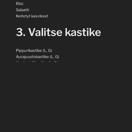
Riisi
Salaatti
Keitetyt kasvikset
3. Valitse kastike
Pippurikastike (L, G)
Aurajuustokastike (L, G)
Kanttarellikastike (L, G)
Tartarkastike (L, G)
Currykastike (L, G)
Chilikastike (L, G, M)
Grillimaustevoi
Valkosipulimaustevoi
Yrttimaustevoi